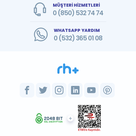
MÜŞTERİ HİZMETLERİ
0 (850) 532 74 74
WHATSAPP YARDIM
0 (532) 365 01 08