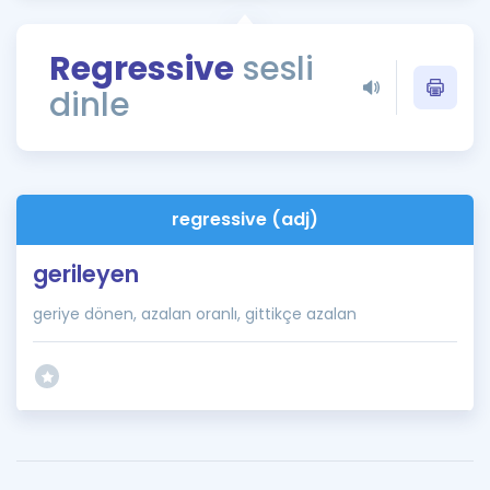
Puan Hesaplama
Regressive
sesli
Rehberlik Aracı
dinle
ÖSYM Sınav Takvimi
Kampanyalar
Blog
regressive (adj)
İngilizce Gramer
gerileyen
geriye dönen, azalan oranlı, gittikçe azalan