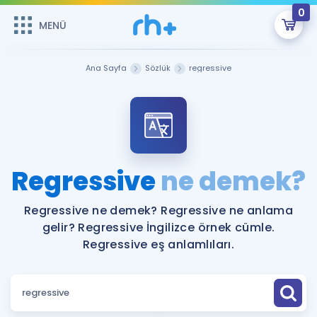
0
MENÜ
MENÜ
Üye Girişi
Ana Sayfa
Sözlük
regressive
Online Dersler
Sepetin Şu An Boş.
Çalışma Paketleri
Remzi Hoca ile seni sınava hazırlayacak onlarca eğitim seni
bekliyor!
Kitaplar ve Kaynaklar
GİRİŞ YAP
Regressive
ne demek?
Katılımcı Görüşleri
Şifremi Hatırlamıyorum
Regressive ne demek? Regressive ne anlama
gelir? Regressive İngilizce örnek cümle.
ÜYE DEĞİLİM
Faydalı Araçlar
Regressive eş anlamlıları.
Ücretsiz Kaynaklar
Blog
İngilizce Gramer
Hakkımızda
Kariyer
Sözlük
Soru & Cevap
İletişim