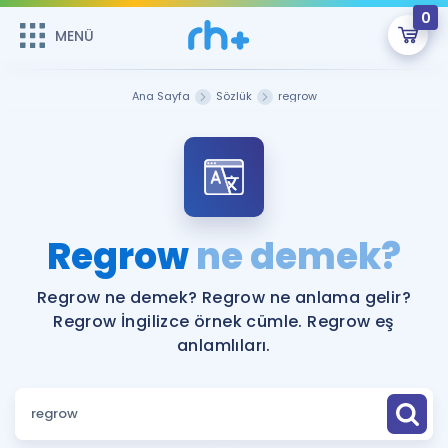
0
MENÜ
MENÜ
Üye Girişi
Ana Sayfa
Sözlük
regrow
Online Dersler
Sepetin Şu An Boş.
Çalışma Paketleri
Remzi Hoca ile seni sınava hazırlayacak onlarca eğitim seni
bekliyor!
Kitaplar ve Kaynaklar
GİRİŞ YAP
Regrow
ne demek?
Katılımcı Görüşleri
Şifremi Hatırlamıyorum
Regrow ne demek? Regrow ne anlama gelir?
Regrow İngilizce örnek cümle. Regrow eş
ÜYE DEĞİLİM
Faydalı Araçlar
anlamlıları.
Ücretsiz Kaynaklar
Blog
İngilizce Gramer
Hakkımızda
Kariyer
Sözlük
Soru & Cevap
İletişim