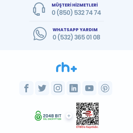
MÜŞTERİ HİZMETLERİ
0 (850) 532 74 74
WHATSAPP YARDIM
0 (532) 365 01 08