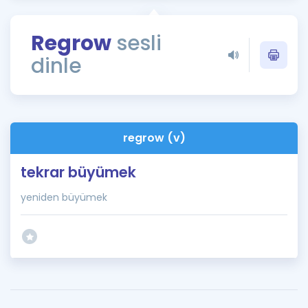
Puan Hesaplama
Regrow
sesli
Rehberlik Aracı
dinle
ÖSYM Sınav Takvimi
Kampanyalar
Blog
regrow (v)
İngilizce Gramer
tekrar büyümek
yeniden büyümek