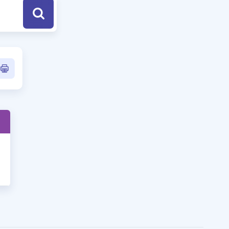
a Özel Fırsatlar
ınavlarla İlgili Haberler
er
 ve Konu Anlatımı