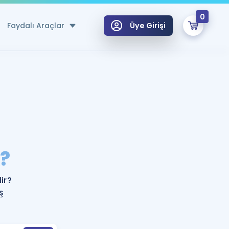
0
Faydalı Araçlar
Üye Girişi
klar
n Ücretsiz Kaynaklar
 için Özel Sözlük
Sepetin Şu An Boş.
ma
?
uan Hesaplama Aracı
i Hoca ile seni sınava hazırlayacak onlarca eğitim seni bekliyor!
Şifremi Hatırlamıyorum
GİRİŞ YAP
ir?
azırlananlar için Öneriler
ş
kvimi
ÜYE DEĞİLİM
arı Tek Takvimde