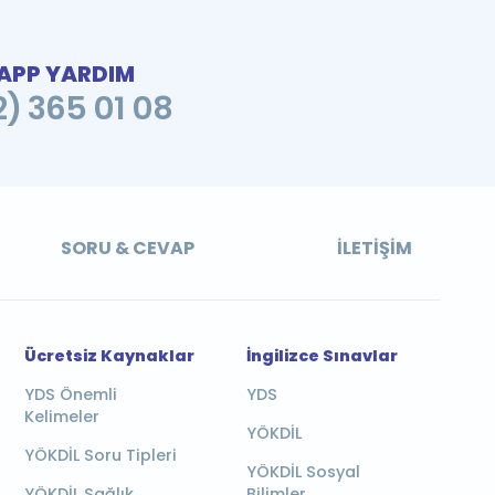
PP YARDIM
2) 365 01 08
SORU & CEVAP
İLETIŞIM
Ücretsiz Kaynaklar
İngilizce Sınavlar
YDS Önemli
YDS
Kelimeler
YÖKDİL
YÖKDİL Soru Tipleri
YÖKDİL Sosyal
YÖKDİL Sağlık
Bilimler