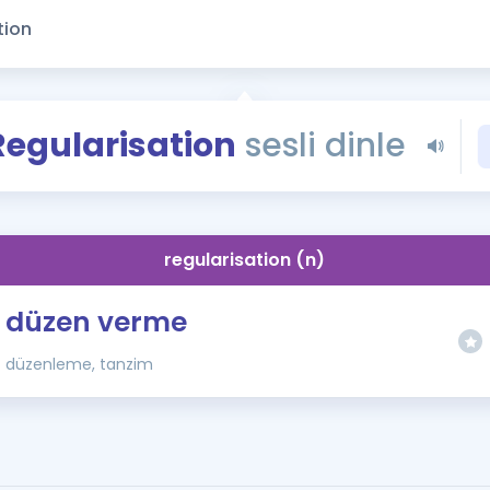
Kampanyalar
Eğitim ve Kitaplar
Blog
YDS - YÖKDİL Tüm S
Regularisation
sesli dinle
İngilizce Gram
İngilizce Gramer
regularisation (n)
düzen verme
düzenleme, tanzim