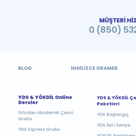
MÜŞTERİ Hİ
0 (850) 532
BLOG
İNGILIZCE GRAMER
YDS & YÖKDİL Online
YDS & YÖKDİL Ç
Dersler
Paketleri
Sıfırdan Akademik Çeviri
YDS Başlangıç
Grubu
YDS İleri Seviye
YDS Express Grubu
YÖKDİL Başlangıç