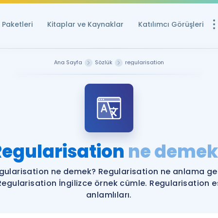
Paketleri
Kitaplar ve Kaynaklar
Katılımcı Görüşleri
Ücretsiz Kayna
Ana Sayfa
Sözlük
regularisation
YDS ve YÖKDİL içi
Sözlük
İngilizce Sınavları
Puan Hesapla
Regularisation
ne demek
YDS ve YÖKDİL P
Remz
Rehberlik Aracı
gularisation ne demek? Regularisation ne anlama gel
YDS ve YÖKDİL'e H
Regularisation İngilizce örnek cümle. Regularisation e
anlamlıları.
ÖSYM Sınav Ta
Tüm ÖSYM Sınavl