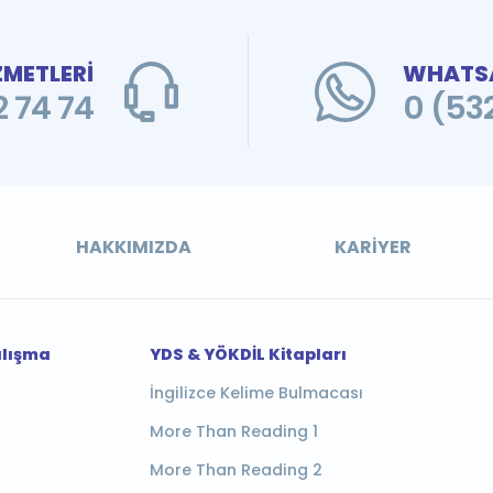
ZMETLERİ
WHATSA
 74 74
0 (53
HAKKIMIZDA
KARIYER
alışma
YDS & YÖKDİL Kitapları
İngilizce Kelime Bulmacası
More Than Reading 1
More Than Reading 2