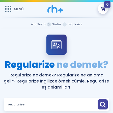
0
MENÜ
MENÜ
Üye Girişi
Ana Sayfa
Sözlük
regularize
Online Dersler
Sepetin Şu An Boş.
Çalışma Paketleri
Remzi Hoca ile seni sınava hazırlayacak onlarca eğitim seni
bekliyor!
Kitaplar ve Kaynaklar
GİRİŞ YAP
Regularize
ne demek?
Katılımcı Görüşleri
Şifremi Hatırlamıyorum
Regularize ne demek? Regularize ne anlama
gelir? Regularize İngilizce örnek cümle. Regularize
ÜYE DEĞİLİM
Faydalı Araçlar
eş anlamlıları.
Ücretsiz Kaynaklar
Blog
İngilizce Gramer
Hakkımızda
Kariyer
Sözlük
Soru & Cevap
İletişim