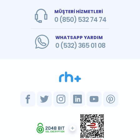
MÜŞTERİ HİZMETLERİ
0 (850) 532 74 74
WHATSAPP YARDIM
0 (532) 365 01 08