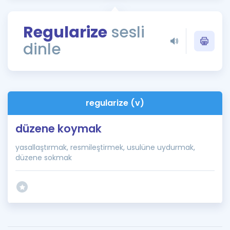
Puan Hesaplama
Regularize
sesli
Rehberlik Aracı
dinle
ÖSYM Sınav Takvimi
Kampanyalar
Blog
regularize (v)
İngilizce Gramer
düzene koymak
yasallaştırmak, resmileştirmek, usulüne uydurmak,
düzene sokmak