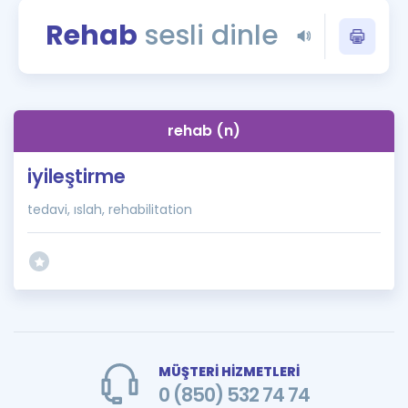
Puan Hesaplama
Rehab
sesli dinle
Rehberlik Aracı
ÖSYM Sınav Takvimi
rehab (n)
Kampanyalar
iyileştirme
Blog
tedavi, ıslah, rehabilitation
İngilizce Gramer
MÜŞTERİ HİZMETLERİ
0 (850) 532 74 74