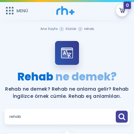
0
MENÜ
MENÜ
Üye Girişi
Ana Sayfa
Sözlük
rehab
Online Dersler
Sepetin Şu An Boş.
Çalışma Paketleri
Remzi Hoca ile seni sınava hazırlayacak onlarca eğitim seni
bekliyor!
Kitaplar ve Kaynaklar
GİRİŞ YAP
Rehab
ne demek?
Katılımcı Görüşleri
Şifremi Hatırlamıyorum
Rehab ne demek? Rehab ne anlama gelir? Rehab
İngilizce örnek cümle. Rehab eş anlamlıları.
ÜYE DEĞİLİM
Faydalı Araçlar
Ücretsiz Kaynaklar
Blog
İngilizce Gramer
Hakkımızda
Kariyer
Sözlük
Soru & Cevap
İletişim