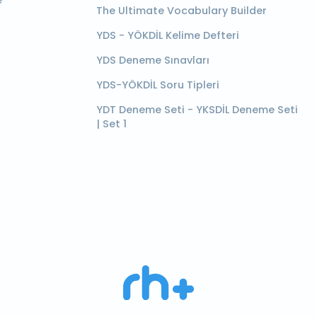
e
The Ultimate Vocabulary Builder
YDS - YÖKDİL Kelime Defteri
YDS Deneme Sınavları
YDS-YÖKDİL Soru Tipleri
YDT Deneme Seti - YKSDİL Deneme Seti
| Set 1