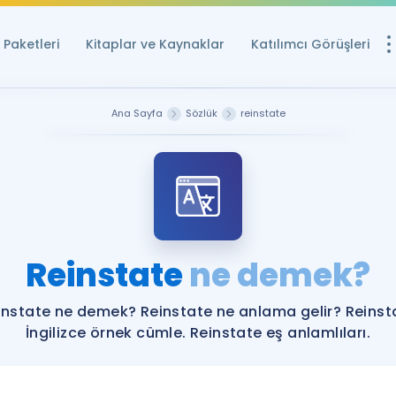
Paketleri
Kitaplar ve Kaynaklar
Katılımcı Görüşleri
Ücretsiz Kayna
Ana Sayfa
Sözlük
reinstate
YDS ve YÖKDİL içi
Sözlük
İngilizce Sınavları
Puan Hesapla
Reinstate
ne demek?
YDS ve YÖKDİL P
Remz
Rehberlik Aracı
instate ne demek? Reinstate ne anlama gelir? Reinst
YDS ve YÖKDİL'e H
İngilizce örnek cümle. Reinstate eş anlamlıları.
ÖSYM Sınav Ta
Tüm ÖSYM Sınavl