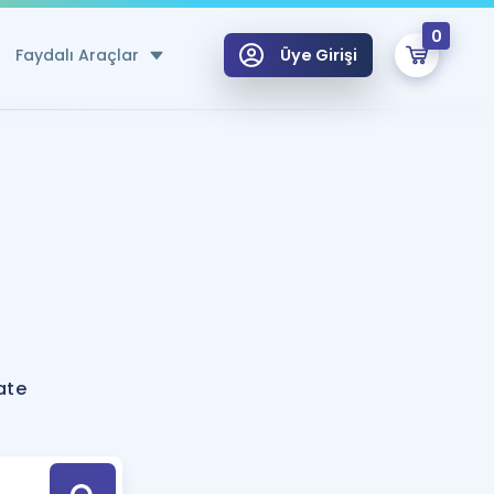
0
Faydalı Araçlar
Üye Girişi
klar
n Ücretsiz Kaynaklar
 için Özel Sözlük
Sepetin Şu An Boş.
ma
uan Hesaplama Aracı
i Hoca ile seni sınava hazırlayacak onlarca eğitim seni bekliyor!
Şifremi Hatırlamıyorum
GİRİŞ YAP
ate
azırlananlar için Öneriler
kvimi
ÜYE DEĞİLİM
arı Tek Takvimde