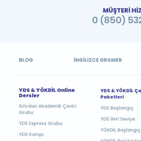
MÜŞTERİ Hİ
0 (850) 532
BLOG
İNGILIZCE GRAMER
YDS & YÖKDİL Online
YDS & YÖKDİL Ç
Dersler
Paketleri
Sıfırdan Akademik Çeviri
YDS Başlangıç
Grubu
YDS İleri Seviye
YDS Express Grubu
YÖKDİL Başlangıç
YDS Kampı