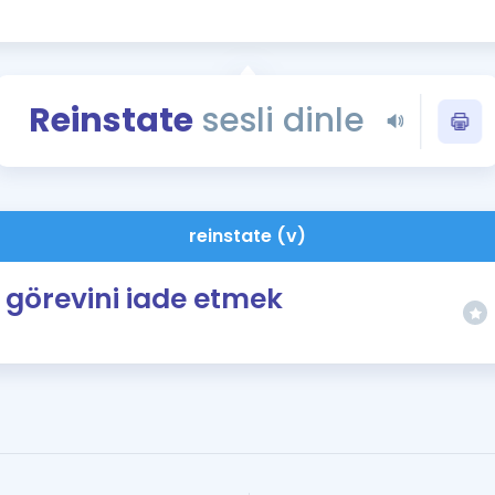
Kampanyalar
Eğitim ve Kitaplar
Blog
Reinstate
sesli dinle
YDS - YÖKDİL Tüm S
İngilizce Gram
İngilizce Gramer
reinstate (v)
görevini iade etmek