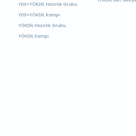
YÖKDİL İleri Seviy
YDS+YÖKDİL Hazırlık Grubu
YDS+YÖKDİL Kampı
YÖKDİL Hazırlık Grubu
YÖKDİL Kampı