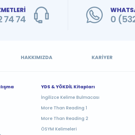
ZMETLERİ
WHATSA
 74 74
0 (53
HAKKIMIZDA
KARIYER
alışma
YDS & YÖKDİL Kitapları
İngilizce Kelime Bulmacası
More Than Reading 1
More Than Reading 2
ÖSYM Kelimeleri