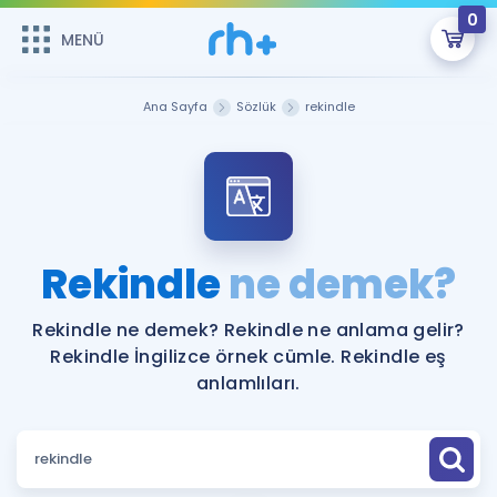
0
MENÜ
MENÜ
Üye Girişi
Ana Sayfa
Sözlük
rekindle
Online Dersler
Sepetin Şu An Boş.
Çalışma Paketleri
Remzi Hoca ile seni sınava hazırlayacak onlarca eğitim seni
bekliyor!
Kitaplar ve Kaynaklar
GİRİŞ YAP
Rekindle
ne demek?
Katılımcı Görüşleri
Şifremi Hatırlamıyorum
Rekindle ne demek? Rekindle ne anlama gelir?
Rekindle İngilizce örnek cümle. Rekindle eş
ÜYE DEĞİLİM
Faydalı Araçlar
anlamlıları.
Ücretsiz Kaynaklar
Blog
İngilizce Gramer
Hakkımızda
Kariyer
Sözlük
Soru & Cevap
İletişim