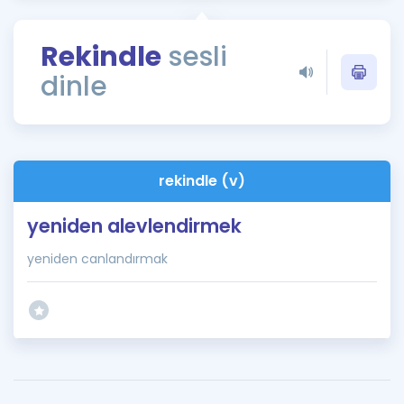
Puan Hesaplama
Rekindle
sesli
Rehberlik Aracı
dinle
ÖSYM Sınav Takvimi
Kampanyalar
Blog
rekindle (v)
İngilizce Gramer
yeniden alevlendirmek
yeniden canlandırmak