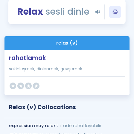
Puan Hesaplama
Relax
sesli dinle
Rehberlik Aracı
ÖSYM Sınav Takvimi
relax (v)
Kampanyalar
rahatlamak
Blog
sakinleşmek, dinlenmek, gevşemek
İngilizce Gramer
Relax (v) Collocations
expression may relax :
ifade rahatlayabilir