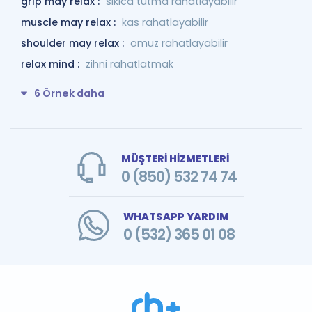
grip may relax :
sıkıca tutma rahatlayabilir
muscle may relax :
kas rahatlayabilir
shoulder may relax :
omuz rahatlayabilir
relax mind :
zihni rahatlatmak
6 Örnek daha
MÜŞTERİ HİZMETLERİ
0 (850) 532 74 74
WHATSAPP YARDIM
0 (532) 365 01 08