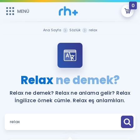
0
MENÜ
MENÜ
Üye Girişi
Ana Sayfa
Sözlük
relax
Online Dersler
Sepetin Şu An Boş.
Çalışma Paketleri
Remzi Hoca ile seni sınava hazırlayacak onlarca eğitim seni
bekliyor!
Kitaplar ve Kaynaklar
GİRİŞ YAP
Relax
ne demek?
Katılımcı Görüşleri
Şifremi Hatırlamıyorum
Relax ne demek? Relax ne anlama gelir? Relax
İngilizce örnek cümle. Relax eş anlamlıları.
ÜYE DEĞİLİM
Faydalı Araçlar
Ücretsiz Kaynaklar
Blog
İngilizce Gramer
Hakkımızda
Kariyer
Sözlük
Soru & Cevap
İletişim