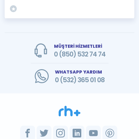
MÜŞTERİ HİZMETLERİ
0 (850) 532 74 74
WHATSAPP YARDIM
0 (532) 365 01 08