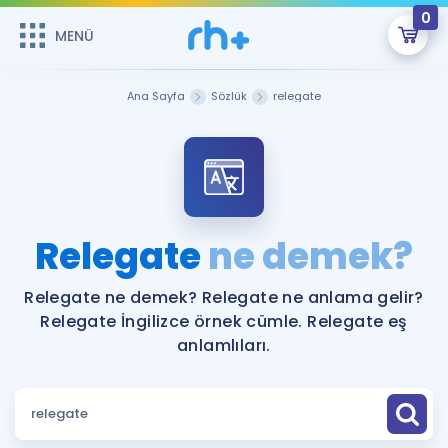
0
MENÜ
MENÜ
Üye Girişi
Ana Sayfa
Sözlük
relegate
Online Dersler
Sepetin Şu An Boş.
Çalışma Paketleri
Remzi Hoca ile seni sınava hazırlayacak onlarca eğitim seni
bekliyor!
Kitaplar ve Kaynaklar
GİRİŞ YAP
Relegate
ne demek?
Katılımcı Görüşleri
Şifremi Hatırlamıyorum
Relegate ne demek? Relegate ne anlama gelir?
Relegate İngilizce örnek cümle. Relegate eş
ÜYE DEĞİLİM
Faydalı Araçlar
anlamlıları.
Ücretsiz Kaynaklar
Blog
İngilizce Gramer
Hakkımızda
Kariyer
Sözlük
Soru & Cevap
İletişim