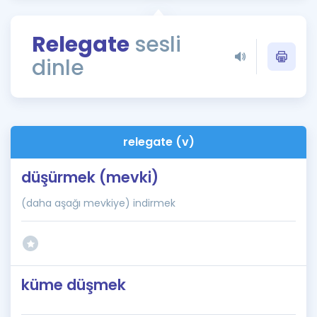
Puan Hesaplama
Relegate
sesli
Rehberlik Aracı
dinle
ÖSYM Sınav Takvimi
Kampanyalar
Blog
relegate (v)
İngilizce Gramer
düşürmek (mevki)
(daha aşağı mevkiye) indirmek
küme düşmek