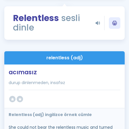
Puan Hesaplama
Relentless
sesli
Rehberlik Aracı
dinle
ÖSYM Sınav Takvimi
Kampanyalar
Blog
relentless (adj)
İngilizce Gramer
acımasız
durup dinlenmeden, insafsız
Relentless (adj) ingilizce örnek cümle
She could not bear the relentless music and turned