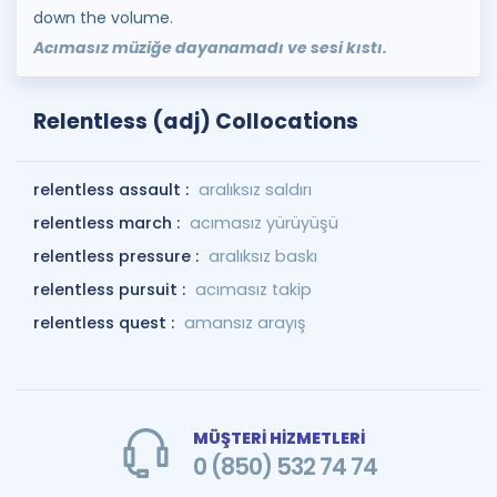
down the volume.
Acımasız müziğe dayanamadı ve sesi kıstı.
Relentless (adj) Collocations
relentless assault :
aralıksız saldırı
relentless march :
acımasız yürüyüşü
relentless pressure :
aralıksız baskı
relentless pursuit :
acımasız takip
relentless quest :
amansız arayış
MÜŞTERİ HİZMETLERİ
0 (850) 532 74 74