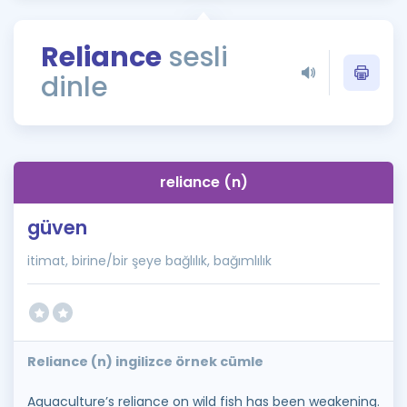
Puan Hesaplama
Reliance
sesli
Rehberlik Aracı
dinle
ÖSYM Sınav Takvimi
Kampanyalar
Blog
reliance (n)
İngilizce Gramer
güven
itimat, birine/bir şeye bağlılık, bağımlılık
Reliance (n) ingilizce örnek cümle
Aquaculture’s reliance on wild fish has been weakening.