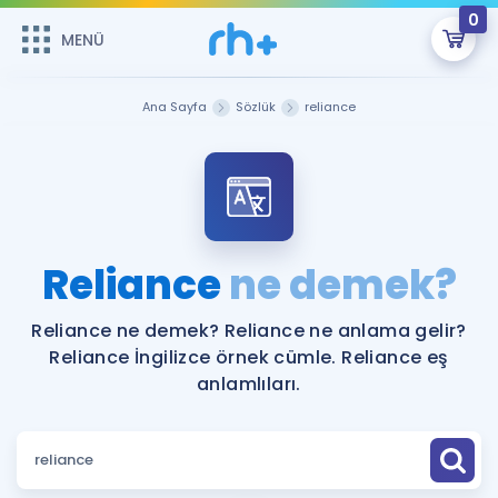
0
MENÜ
MENÜ
Üye Girişi
Ana Sayfa
Sözlük
reliance
Online Dersler
Sepetin Şu An Boş.
Çalışma Paketleri
Remzi Hoca ile seni sınava hazırlayacak onlarca eğitim seni
bekliyor!
Kitaplar ve Kaynaklar
GİRİŞ YAP
Reliance
ne demek?
Katılımcı Görüşleri
Şifremi Hatırlamıyorum
Reliance ne demek? Reliance ne anlama gelir?
Reliance İngilizce örnek cümle. Reliance eş
ÜYE DEĞİLİM
Faydalı Araçlar
anlamlıları.
Ücretsiz Kaynaklar
Blog
İngilizce Gramer
Hakkımızda
Kariyer
Sözlük
Soru & Cevap
İletişim