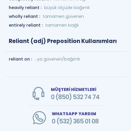
heavily reliant :
büyük ölçüde bağımlı
wholly reliant :
tamamen güvenen
entirely reliant :
tamamen bağlı
Reliant (adj) Preposition Kullanımları
reliant on :
…ya güvenen/bağımlı
MÜŞTERİ HİZMETLERİ
0 (850) 532 74 74
WHATSAPP YARDIM
0 (532) 365 01 08