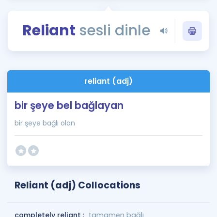
Puan Hesaplama
Reliant
sesli dinle
Rehberlik Aracı
ÖSYM Sınav Takvimi
Kampanyalar
reliant (adj)
Blog
bir şeye bel bağlayan
İngilizce Gramer
bir şeye bağlı olan
Reliant (adj) Collocations
completely reliant :
tamamen bağlı