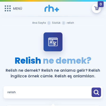
0
MENÜ
MENÜ
Üye Girişi
Ana Sayfa
Sözlük
relish
Online Dersler
Sepetin Şu An Boş.
Çalışma Paketleri
Remzi Hoca ile seni sınava hazırlayacak onlarca eğitim seni
bekliyor!
Kitaplar ve Kaynaklar
GİRİŞ YAP
Relish
ne demek?
Katılımcı Görüşleri
Şifremi Hatırlamıyorum
Relish ne demek? Relish ne anlama gelir? Relish
İngilizce örnek cümle. Relish eş anlamlıları.
ÜYE DEĞİLİM
Faydalı Araçlar
Ücretsiz Kaynaklar
Blog
İngilizce Gramer
Hakkımızda
Kariyer
Sözlük
Soru & Cevap
İletişim