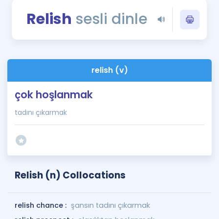
Puan Hesaplama
Relish
sesli dinle
Rehberlik Aracı
ÖSYM Sınav Takvimi
relish (v)
Kampanyalar
çok hoşlanmak
Blog
tadını çıkarmak
İngilizce Gramer
Relish (n) Collocations
relish chance :
şansın tadını çıkarmak