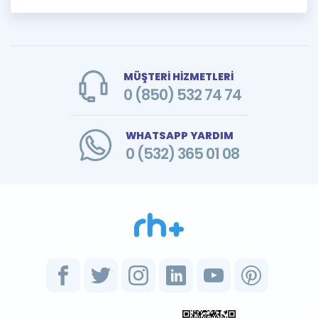
MÜŞTERİ HİZMETLERİ
0 (850) 532 74 74
WHATSAPP YARDIM
0 (532) 365 01 08