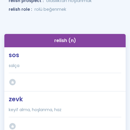
relish prospect :
olasılıktan hoşlanmak
relish role :
rolü beğenmek
relish (n)
sos
salça
zevk
keyif alma, hoşlanma, haz