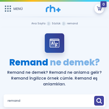
0
MENÜ
MENÜ
Üye Girişi
Ana Sayfa
Sözlük
remand
Online Dersler
Sepetin Şu An Boş.
Çalışma Paketleri
Remzi Hoca ile seni sınava hazırlayacak onlarca eğitim seni
bekliyor!
Kitaplar ve Kaynaklar
GİRİŞ YAP
Remand
ne demek?
Katılımcı Görüşleri
Şifremi Hatırlamıyorum
Remand ne demek? Remand ne anlama gelir?
Remand İngilizce örnek cümle. Remand eş
ÜYE DEĞİLİM
Faydalı Araçlar
anlamlıları.
Ücretsiz Kaynaklar
Blog
İngilizce Gramer
Hakkımızda
Kariyer
Sözlük
Soru & Cevap
İletişim