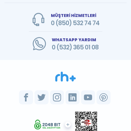
MÜŞTERİ HİZMETLERİ
0 (850) 532 74 74
WHATSAPP YARDIM
0 (532) 365 01 08