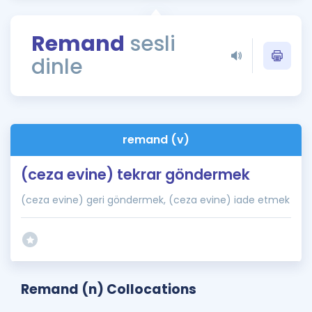
Puan Hesaplama
Remand
sesli
Rehberlik Aracı
dinle
ÖSYM Sınav Takvimi
Kampanyalar
Blog
remand (v)
İngilizce Gramer
(ceza evine) tekrar göndermek
(ceza evine) geri göndermek, (ceza evine) iade etmek
Remand (n) Collocations