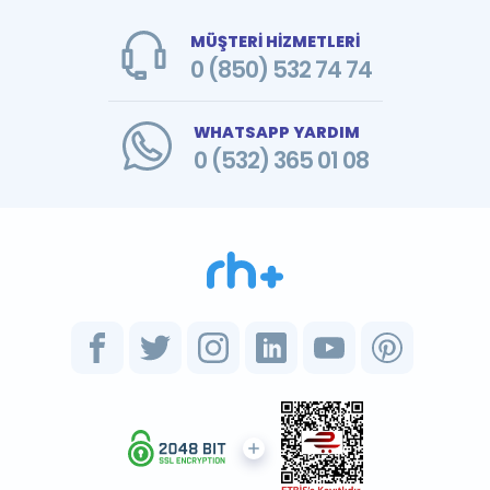
MÜŞTERİ HİZMETLERİ
0 (850) 532 74 74
WHATSAPP YARDIM
0 (532) 365 01 08