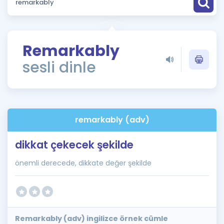
Puan Hesaplama
Rehberlik Aracı
Remarkably
ÖSYM Sınav Takvimi
sesli dinle
Kampanyalar
Blog
remarkably (adv)
İngilizce Gramer
dikkat çekecek şekilde
önemli derecede, dikkate değer şekilde
Remarkably (adv) ingilizce örnek cümle