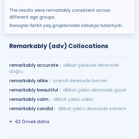
The results were remarkably consistent across
different age groups.
Sonuçlar farklı yaş gruplarında oldukça tutarlıydı.
Remarkably (adv) Collocations
remarkably accurate :
dikkat çekecek derecede
doğru
remarkably alike :
önemli derecede benzer
remarkably beautiful :
dikkat çekici derecede güzel
remarkably calm :
dikkat çekici sakin
remarkably candid :
dikkat çekici derecede samimi
62 Örnek daha