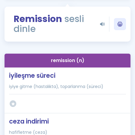
Puan Hesaplama
Remission
sesli
Rehberlik Aracı
dinle
ÖSYM Sınav Takvimi
Kampanyalar
Blog
remission (n)
İngilizce Gramer
iyileşme süreci
iyiye gitme (hastalıkta), toparlanma (süreci)
ceza indirimi
hafifletme (ceza)