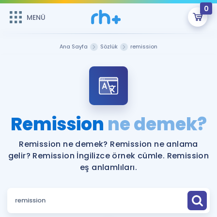
0
MENÜ
MENÜ
Üye Girişi
Ana Sayfa
Sözlük
remission
Online Dersler
Sepetin Şu An Boş.
Çalışma Paketleri
Remzi Hoca ile seni sınava hazırlayacak onlarca eğitim seni
bekliyor!
Kitaplar ve Kaynaklar
GİRİŞ YAP
Remission
ne demek?
Katılımcı Görüşleri
Şifremi Hatırlamıyorum
Remission ne demek? Remission ne anlama
gelir? Remission İngilizce örnek cümle. Remission
ÜYE DEĞİLİM
Faydalı Araçlar
eş anlamlıları.
Ücretsiz Kaynaklar
Blog
İngilizce Gramer
Hakkımızda
Kariyer
Sözlük
Soru & Cevap
İletişim