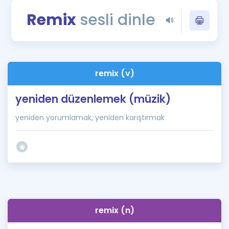
Puan Hesaplama
Remix
sesli dinle
Rehberlik Aracı
ÖSYM Sınav Takvimi
remix (v)
Kampanyalar
yeniden düzenlemek (müzik)
Blog
yeniden yorumlamak, yeniden karıştırmak
İngilizce Gramer
remix (n)