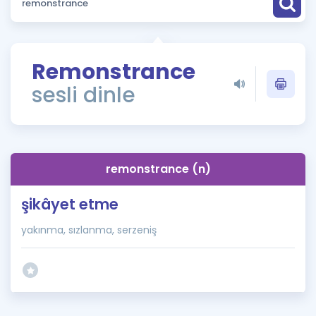
Puan Hesaplama
Rehberlik Aracı
Remonstrance
ÖSYM Sınav Takvimi
sesli dinle
Kampanyalar
Blog
remonstrance (n)
İngilizce Gramer
şikâyet etme
yakınma, sızlanma, serzeniş