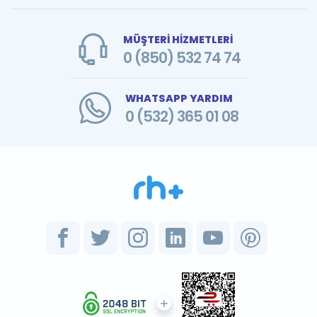
MÜŞTERİ HİZMETLERİ
0 (850) 532 74 74
WHATSAPP YARDIM
0 (532) 365 01 08