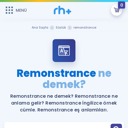
0
MENÜ
MENÜ
Üye Girişi
Ana Sayfa
Sözlük
remonstrance
Online Dersler
Sepetin Şu An Boş.
Çalışma Paketleri
Remzi Hoca ile seni sınava hazırlayacak onlarca eğitim seni
bekliyor!
Kitaplar ve Kaynaklar
GİRİŞ YAP
Remonstrance
ne
Katılımcı Görüşleri
demek?
Şifremi Hatırlamıyorum
ÜYE DEĞİLİM
Faydalı Araçlar
Remonstrance ne demek? Remonstrance ne
anlama gelir? Remonstrance İngilizce örnek
Ücretsiz Kaynaklar
Blog
İngilizce Gramer
cümle. Remonstrance eş anlamlıları.
Hakkımızda
Kariyer
Sözlük
Soru & Cevap
İletişim