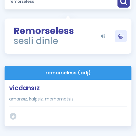
Puan Hesaplama
Rehberlik Aracı
Remorseless
ÖSYM Sınav Takvimi
sesli dinle
Kampanyalar
Blog
remorseless (adj)
İngilizce Gramer
vicdansız
amansız, kalpsiz, merhametsiz