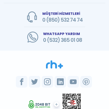
MÜŞTERİ HİZMETLERİ
0 (850) 532 74 74
WHATSAPP YARDIM
0 (532) 365 01 08