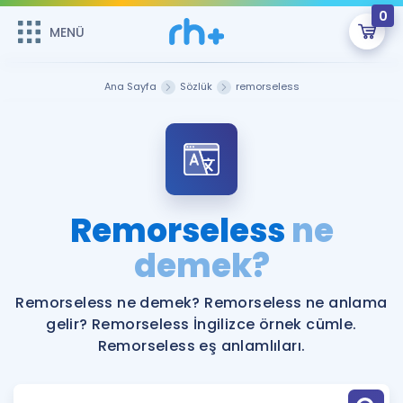
0
MENÜ
MENÜ
Üye Girişi
Ana Sayfa
Sözlük
remorseless
Online Dersler
Sepetin Şu An Boş.
Çalışma Paketleri
Remzi Hoca ile seni sınava hazırlayacak onlarca eğitim seni
bekliyor!
Kitaplar ve Kaynaklar
GİRİŞ YAP
Remorseless
ne
Katılımcı Görüşleri
demek?
Şifremi Hatırlamıyorum
ÜYE DEĞİLİM
Faydalı Araçlar
Remorseless ne demek? Remorseless ne anlama
gelir? Remorseless İngilizce örnek cümle.
Ücretsiz Kaynaklar
Blog
İngilizce Gramer
Remorseless eş anlamlıları.
Hakkımızda
Kariyer
Sözlük
Soru & Cevap
İletişim