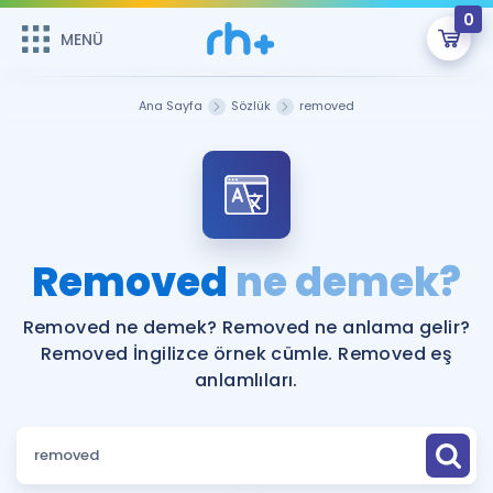
0
MENÜ
MENÜ
Üye Girişi
Ana Sayfa
Sözlük
removed
Online Dersler
Sepetin Şu An Boş.
Çalışma Paketleri
Remzi Hoca ile seni sınava hazırlayacak onlarca eğitim seni
bekliyor!
Kitaplar ve Kaynaklar
GİRİŞ YAP
Removed
ne demek?
Katılımcı Görüşleri
Şifremi Hatırlamıyorum
Removed ne demek? Removed ne anlama gelir?
Removed İngilizce örnek cümle. Removed eş
ÜYE DEĞİLİM
Faydalı Araçlar
anlamlıları.
Ücretsiz Kaynaklar
Blog
İngilizce Gramer
Hakkımızda
Kariyer
Sözlük
Soru & Cevap
İletişim