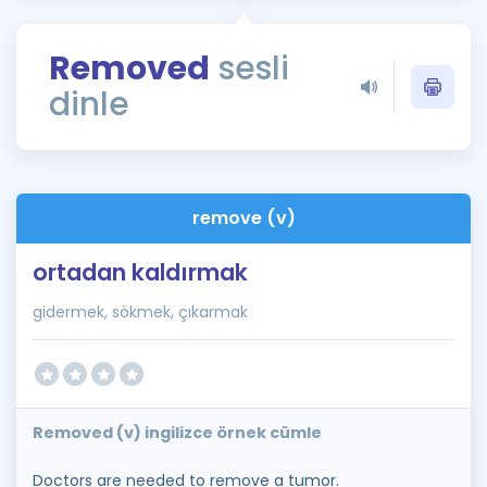
Puan Hesaplama
Removed
sesli
Rehberlik Aracı
dinle
ÖSYM Sınav Takvimi
Kampanyalar
Blog
remove (v)
İngilizce Gramer
ortadan kaldırmak
gidermek, sökmek, çıkarmak
Removed (v) ingilizce örnek cümle
Doctors are needed to remove a tumor.