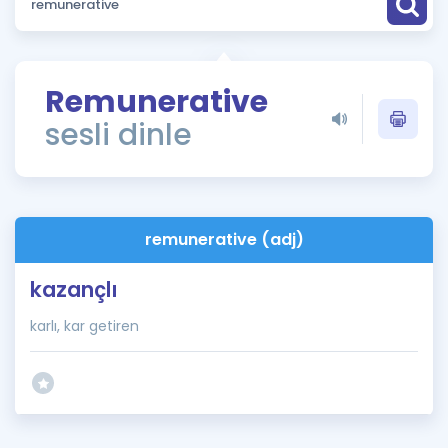
Puan Hesaplama
Rehberlik Aracı
Remunerative
ÖSYM Sınav Takvimi
sesli dinle
Kampanyalar
Blog
remunerative (adj)
İngilizce Gramer
kazançlı
karlı, kar getiren