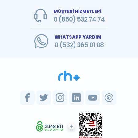
MÜŞTERİ HİZMETLERİ
0 (850) 532 74 74
WHATSAPP YARDIM
0 (532) 365 01 08