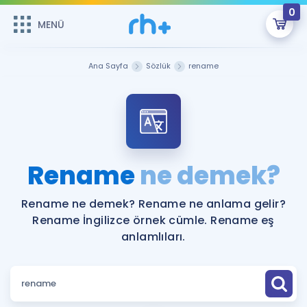
0
MENÜ
MENÜ
Üye Girişi
Ana Sayfa
Sözlük
rename
Online Dersler
Sepetin Şu An Boş.
Çalışma Paketleri
Remzi Hoca ile seni sınava hazırlayacak onlarca eğitim seni
bekliyor!
Kitaplar ve Kaynaklar
GİRİŞ YAP
Rename
ne demek?
Katılımcı Görüşleri
Şifremi Hatırlamıyorum
Rename ne demek? Rename ne anlama gelir?
Rename İngilizce örnek cümle. Rename eş
ÜYE DEĞİLİM
Faydalı Araçlar
anlamlıları.
Ücretsiz Kaynaklar
Blog
İngilizce Gramer
Hakkımızda
Kariyer
Sözlük
Soru & Cevap
İletişim