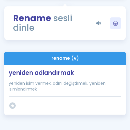
Puan Hesaplama
Rename
sesli
Rehberlik Aracı
dinle
ÖSYM Sınav Takvimi
Kampanyalar
Blog
rename (v)
İngilizce Gramer
yeniden adlandırmak
yeniden isim vermek, adını değiştirmek, yeniden
isimlendirmek