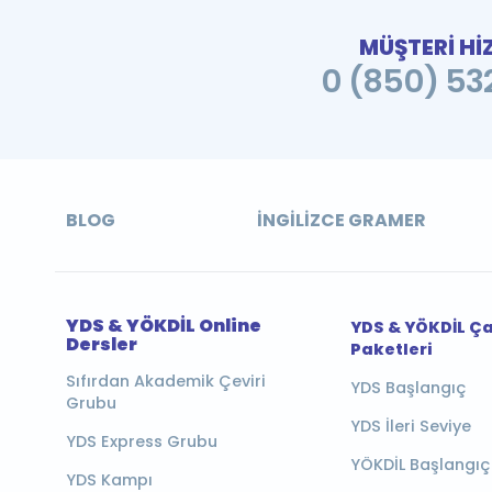
MÜŞTERİ Hİ
0 (850) 532
BLOG
İNGILIZCE GRAMER
YDS & YÖKDİL Online
YDS & YÖKDİL Ç
Dersler
Paketleri
Sıfırdan Akademik Çeviri
YDS Başlangıç
Grubu
YDS İleri Seviye
YDS Express Grubu
YÖKDİL Başlangıç
YDS Kampı