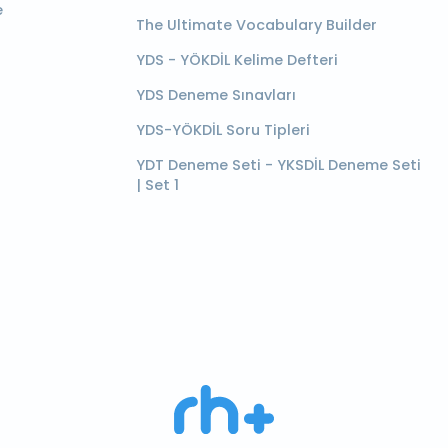
e
The Ultimate Vocabulary Builder
YDS - YÖKDİL Kelime Defteri
YDS Deneme Sınavları
YDS-YÖKDİL Soru Tipleri
YDT Deneme Seti - YKSDİL Deneme Seti
| Set 1