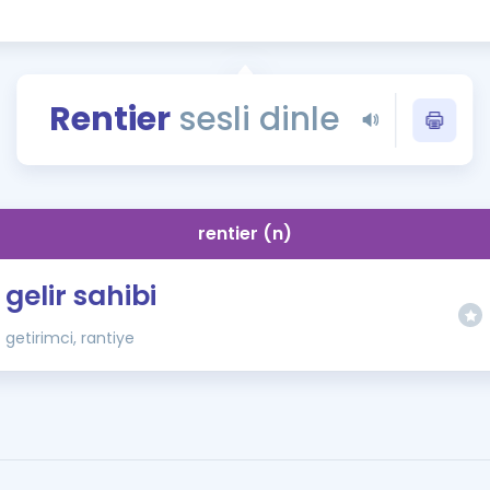
Kampanyalar
Eğitim ve Kitaplar
Blog
Rentier
sesli dinle
YDS - YÖKDİL Tüm S
İngilizce Gram
İngilizce Gramer
rentier (n)
gelir sahibi
getirimci, rantiye