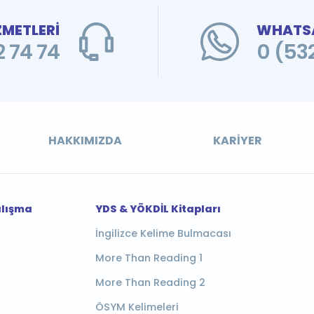
ZMETLERİ
WHATSA
 74 74
0 (53
HAKKIMIZDA
KARIYER
alışma
YDS & YÖKDİL Kitapları
İngilizce Kelime Bulmacası
More Than Reading 1
More Than Reading 2
ÖSYM Kelimeleri