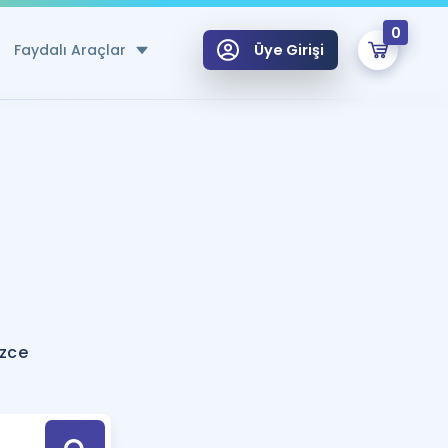
0
Faydalı Araçlar
Üye Girişi
klar
n Ücretsiz Kaynaklar
 için Özel Sözlük
Sepetin Şu An Boş.
ma
uan Hesaplama Aracı
i Hoca ile seni sınava hazırlayacak onlarca eğitim seni bekliyor!
Şifremi Hatırlamıyorum
GİRİŞ YAP
izce
azırlananlar için Öneriler
kvimi
ÜYE DEĞİLİM
arı Tek Takvimde