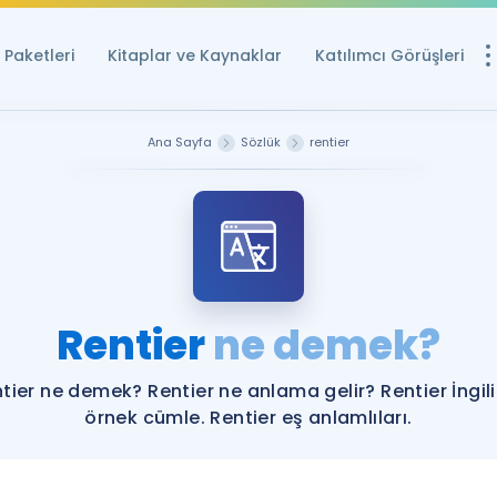
Paketleri
Kitaplar ve Kaynaklar
Katılımcı Görüşleri
Ücretsiz Kayna
Ana Sayfa
Sözlük
rentier
YDS ve YÖKDİL içi
Sözlük
İngilizce Sınavları
Puan Hesapla
Rentier
ne demek?
YDS ve YÖKDİL P
Remz
Rehberlik Aracı
tier ne demek? Rentier ne anlama gelir? Rentier İngil
YDS ve YÖKDİL'e H
örnek cümle. Rentier eş anlamlıları.
ÖSYM Sınav Ta
Tüm ÖSYM Sınavl