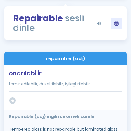
Puan Hesaplama
Repairable
sesli
Rehberlik Aracı
dinle
ÖSYM Sınav Takvimi
Kampanyalar
Blog
repairable (adj)
İngilizce Gramer
onarılabilir
tamir edilebilir, düzeltilebilir, iyileştirilebilir
Repairable (adj) ingilizce örnek cümle
Tempered glass is not repairable but laminated glass