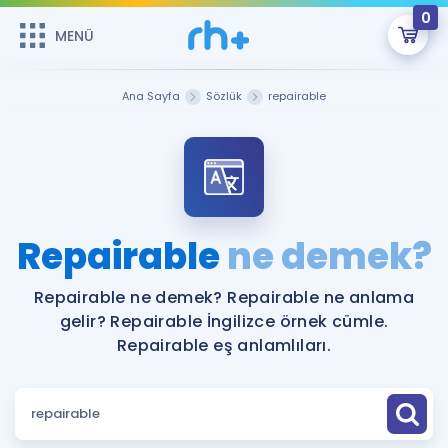
0
MENÜ
MENÜ
Üye Girişi
Ana Sayfa
Sözlük
repairable
Online Dersler
Sepetin Şu An Boş.
Çalışma Paketleri
Remzi Hoca ile seni sınava hazırlayacak onlarca eğitim seni
bekliyor!
Kitaplar ve Kaynaklar
GİRİŞ YAP
Repairable
ne demek?
Katılımcı Görüşleri
Şifremi Hatırlamıyorum
Repairable ne demek? Repairable ne anlama
gelir? Repairable İngilizce örnek cümle.
ÜYE DEĞİLİM
Faydalı Araçlar
Repairable eş anlamlıları.
Ücretsiz Kaynaklar
Blog
İngilizce Gramer
Hakkımızda
Kariyer
Sözlük
Soru & Cevap
İletişim