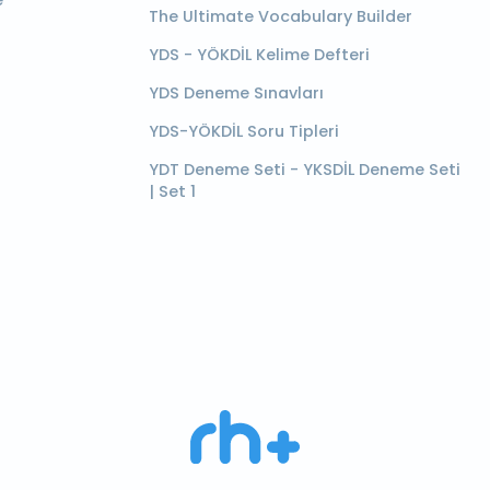
e
The Ultimate Vocabulary Builder
YDS - YÖKDİL Kelime Defteri
YDS Deneme Sınavları
YDS-YÖKDİL Soru Tipleri
YDT Deneme Seti - YKSDİL Deneme Seti
| Set 1