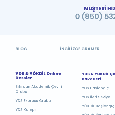
MÜŞTERİ Hİ
0 (850) 532
BLOG
İNGILIZCE GRAMER
YDS & YÖKDİL Online
YDS & YÖKDİL Ç
Dersler
Paketleri
Sıfırdan Akademik Çeviri
YDS Başlangıç
Grubu
YDS İleri Seviye
YDS Express Grubu
YÖKDİL Başlangıç
YDS Kampı