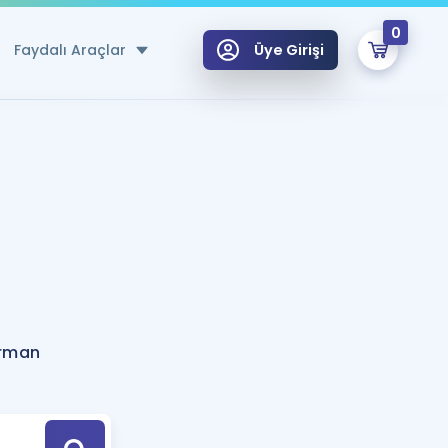
0
Faydalı Araçlar
Üye Girişi
klar
n Ücretsiz Kaynaklar
 için Özel Sözlük
Sepetin Şu An Boş.
ma
uan Hesaplama Aracı
i Hoca ile seni sınava hazırlayacak onlarca eğitim seni bekliyor!
Şifremi Hatırlamıyorum
GİRİŞ YAP
irman
azırlananlar için Öneriler
kvimi
ÜYE DEĞİLİM
arı Tek Takvimde