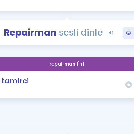
Kampanyalar
Eğitim ve Kitaplar
Blog
Repairman
sesli dinle
YDS - YÖKDİL Tüm S
İngilizce Gram
İngilizce Gramer
repairman (n)
tamirci