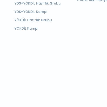
YÖKDİL İleri Seviy
YDS+YÖKDİL Hazırlık Grubu
YDS+YÖKDİL Kampı
YÖKDİL Hazırlık Grubu
YÖKDİL Kampı