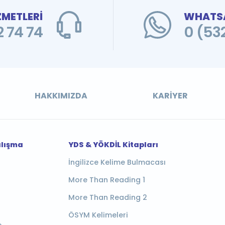
ZMETLERİ
WHATSA
 74 74
0 (53
HAKKIMIZDA
KARIYER
alışma
YDS & YÖKDİL Kitapları
İngilizce Kelime Bulmacası
More Than Reading 1
More Than Reading 2
ÖSYM Kelimeleri