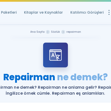
Paketleri
Kitaplar ve Kaynaklar
Katılımcı Görüşleri
Ücretsiz Kayna
Ana Sayfa
Sözlük
repairman
YDS ve YÖKDİL içi
Sözlük
İngilizce Sınavları
Puan Hesapla
Repairman
ne demek?
YDS ve YÖKDİL P
Remz
Rehberlik Aracı
irman ne demek? Repairman ne anlama gelir? Repa
YDS ve YÖKDİL'e H
İngilizce örnek cümle. Repairman eş anlamlıları.
ÖSYM Sınav Ta
Tüm ÖSYM Sınavl