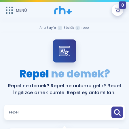
0
MENÜ
MENÜ
Üye Girişi
Ana Sayfa
Sözlük
repel
Online Dersler
Sepetin Şu An Boş.
Çalışma Paketleri
Remzi Hoca ile seni sınava hazırlayacak onlarca eğitim seni
bekliyor!
Kitaplar ve Kaynaklar
GİRİŞ YAP
Repel
ne demek?
Katılımcı Görüşleri
Şifremi Hatırlamıyorum
Repel ne demek? Repel ne anlama gelir? Repel
İngilizce örnek cümle. Repel eş anlamlıları.
ÜYE DEĞİLİM
Faydalı Araçlar
Ücretsiz Kaynaklar
Blog
İngilizce Gramer
Hakkımızda
Kariyer
Sözlük
Soru & Cevap
İletişim