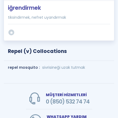
iğrendirmek
tiksindirmek, nefret uyandırmak
Repel (v) Collocations
repel mosquito :
sivrisineği uzak tutmak
MÜŞTERİ HİZMETLERİ
0 (850) 532 74 74
WHATSAPP YARDIM