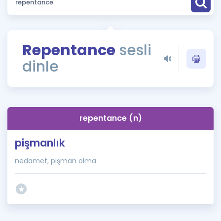
Puan Hesaplama
Rehberlik Aracı
Repentance
sesli
ÖSYM Sınav Takvimi
dinle
Kampanyalar
Blog
repentance (n)
İngilizce Gramer
pişmanlık
nedamet, pişman olma