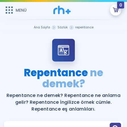
0
MENÜ
MENÜ
Üye Girişi
Ana Sayfa
Sözlük
repentance
Online Dersler
Sepetin Şu An Boş.
Çalışma Paketleri
Remzi Hoca ile seni sınava hazırlayacak onlarca eğitim seni
bekliyor!
Kitaplar ve Kaynaklar
GİRİŞ YAP
Repentance
ne
Katılımcı Görüşleri
demek?
Şifremi Hatırlamıyorum
ÜYE DEĞİLİM
Faydalı Araçlar
Repentance ne demek? Repentance ne anlama
gelir? Repentance İngilizce örnek cümle.
Ücretsiz Kaynaklar
Blog
İngilizce Gramer
Repentance eş anlamlıları.
Hakkımızda
Kariyer
Sözlük
Soru & Cevap
İletişim