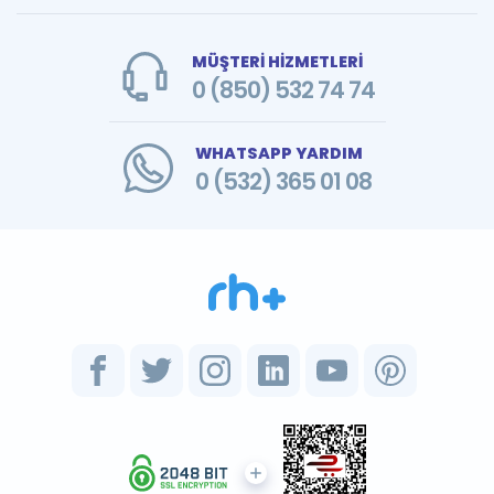
MÜŞTERİ HİZMETLERİ
0 (850) 532 74 74
WHATSAPP YARDIM
0 (532) 365 01 08