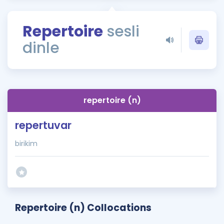
Puan Hesaplama
Repertoire
sesli
Rehberlik Aracı
dinle
ÖSYM Sınav Takvimi
Kampanyalar
Blog
repertoire (n)
İngilizce Gramer
repertuvar
birikim
Repertoire (n) Collocations