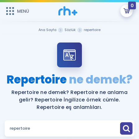
0
MENÜ
MENÜ
Üye Girişi
Ana Sayfa
Sözlük
repertoire
Online Dersler
Sepetin Şu An Boş.
Çalışma Paketleri
Remzi Hoca ile seni sınava hazırlayacak onlarca eğitim seni
bekliyor!
Kitaplar ve Kaynaklar
GİRİŞ YAP
Repertoire
ne demek?
Katılımcı Görüşleri
Şifremi Hatırlamıyorum
Repertoire ne demek? Repertoire ne anlama
gelir? Repertoire İngilizce örnek cümle.
ÜYE DEĞİLİM
Faydalı Araçlar
Repertoire eş anlamlıları.
Ücretsiz Kaynaklar
Blog
İngilizce Gramer
Hakkımızda
Kariyer
Sözlük
Soru & Cevap
İletişim