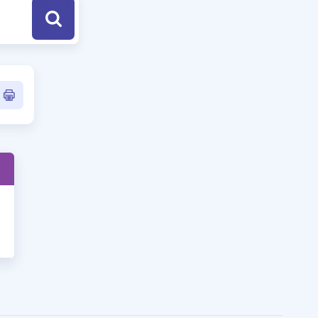
a Özel Fırsatlar
ınavlarla İlgili Haberler
er
 ve Konu Anlatımı