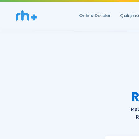
Online Dersler
Çalışma 
R
Re
R