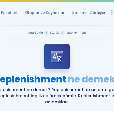
Paketleri
Kitaplar ve Kaynaklar
Katılımcı Görüşleri
Ücretsiz Kayna
Ana Sayfa
Sözlük
replenishment
YDS ve YÖKDİL içi
Sözlük
İngilizce Sınavları
Puan Hesapla
eplenishment
ne deme
YDS ve YÖKDİL P
Remz
Rehberlik Aracı
plenishment ne demek? Replenishment ne anlama gel
YDS ve YÖKDİL'e H
eplenishment İngilizce örnek cümle. Replenishment 
anlamlıları.
ÖSYM Sınav Ta
Tüm ÖSYM Sınavl