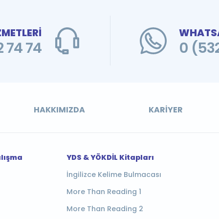
ZMETLERİ
WHATSA
 74 74
0 (53
HAKKIMIZDA
KARIYER
alışma
YDS & YÖKDİL Kitapları
İngilizce Kelime Bulmacası
More Than Reading 1
More Than Reading 2