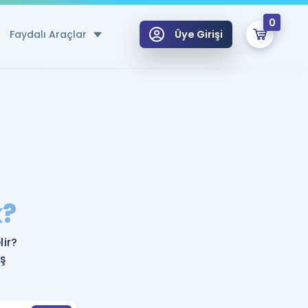
0
Faydalı Araçlar
Üye Girişi
klar
n Ücretsiz Kaynaklar
 için Özel Sözlük
Sepetin Şu An Boş.
ma
k?
uan Hesaplama Aracı
i Hoca ile seni sınava hazırlayacak onlarca eğitim seni bekliyor!
Şifremi Hatırlamıyorum
GİRİŞ YAP
ir?
azırlananlar için Öneriler
eş
kvimi
ÜYE DEĞİLİM
arı Tek Takvimde