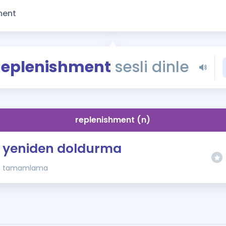
Kampanyalar
Eğitim ve Kitaplar
Blog
YDS - YÖKDİL Tüm S
Replenishment
sesli dinle
İngilizce Gram
İngilizce Gramer
replenishment (n)
yeniden doldurma
tamamlama