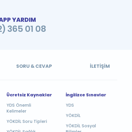
PP YARDIM
2) 365 01 08
SORU & CEVAP
İLETIŞIM
Ücretsiz Kaynaklar
İngilizce Sınavlar
YDS Önemli
YDS
Kelimeler
YÖKDİL
YÖKDİL Soru Tipleri
YÖKDİL Sosyal
YÖKDİL Sağlık
Bilimler