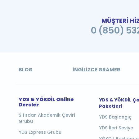
MÜŞTERİ Hİ
0 (850) 532
BLOG
İNGILIZCE GRAMER
YDS & YÖKDİL Online
YDS & YÖKDİL Ç
Dersler
Paketleri
Sıfırdan Akademik Çeviri
YDS Başlangıç
Grubu
YDS İleri Seviye
YDS Express Grubu
YÖKDİL Başlangıç