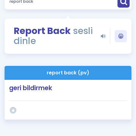
Puan Hesaplama
Rehberlik Aracı
Report Back
sesli
ÖSYM Sınav Takvimi
dinle
Kampanyalar
Blog
report back (pv)
İngilizce Gramer
geri bildirmek