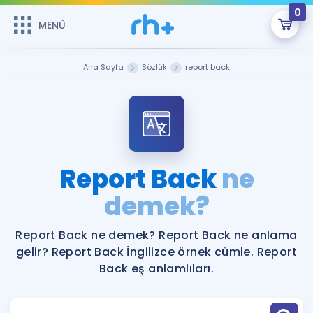
0
MENÜ
MENÜ
Üye Girişi
Ana Sayfa
Sözlük
report back
Online Dersler
Sepetin Şu An Boş.
Çalışma Paketleri
Remzi Hoca ile seni sınava hazırlayacak onlarca eğitim seni
bekliyor!
Kitaplar ve Kaynaklar
GİRİŞ YAP
Report Back
ne
Katılımcı Görüşleri
demek?
Şifremi Hatırlamıyorum
ÜYE DEĞİLİM
Faydalı Araçlar
Report Back ne demek? Report Back ne anlama
gelir? Report Back İngilizce örnek cümle. Report
Ücretsiz Kaynaklar
Blog
İngilizce Gramer
Back eş anlamlıları.
Hakkımızda
Kariyer
Sözlük
Soru & Cevap
İletişim