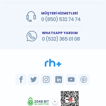
MÜŞTERİ HİZMETLERİ
0 (850) 532 74 74
WHATSAPP YARDIM
0 (532) 365 01 08