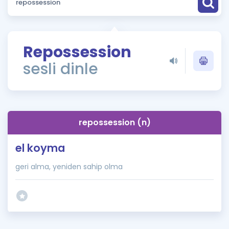
Puan Hesaplama
Rehberlik Aracı
Repossession
ÖSYM Sınav Takvimi
sesli dinle
Kampanyalar
Blog
repossession (n)
İngilizce Gramer
el koyma
geri alma, yeniden sahip olma