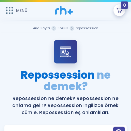
0
MENÜ
MENÜ
Üye Girişi
Ana Sayfa
Sözlük
repossession
Online Dersler
Sepetin Şu An Boş.
Çalışma Paketleri
Remzi Hoca ile seni sınava hazırlayacak onlarca eğitim seni
bekliyor!
Kitaplar ve Kaynaklar
GİRİŞ YAP
Repossession
ne
Katılımcı Görüşleri
demek?
Şifremi Hatırlamıyorum
ÜYE DEĞİLİM
Faydalı Araçlar
Repossession ne demek? Repossession ne
anlama gelir? Repossession İngilizce örnek
Ücretsiz Kaynaklar
Blog
İngilizce Gramer
cümle. Repossession eş anlamlıları.
Hakkımızda
Kariyer
Sözlük
Soru & Cevap
İletişim