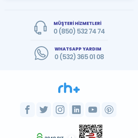
MÜŞTERİ HİZMETLERİ
0 (850) 532 74 74
WHATSAPP YARDIM
0 (532) 365 01 08