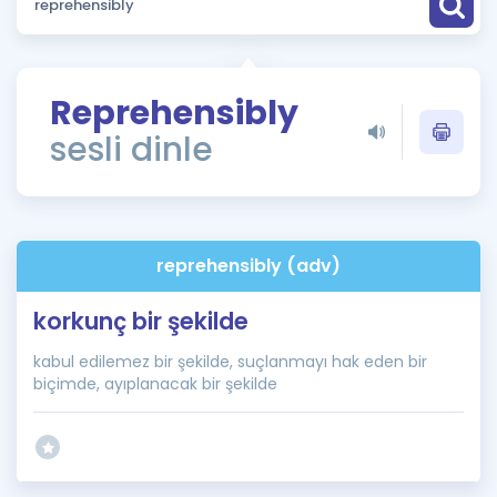
Puan Hesaplama
Rehberlik Aracı
Reprehensibly
ÖSYM Sınav Takvimi
sesli dinle
Kampanyalar
Blog
reprehensibly (adv)
İngilizce Gramer
korkunç bir şekilde
kabul edilemez bir şekilde, suçlanmayı hak eden bir
biçimde, ayıplanacak bir şekilde