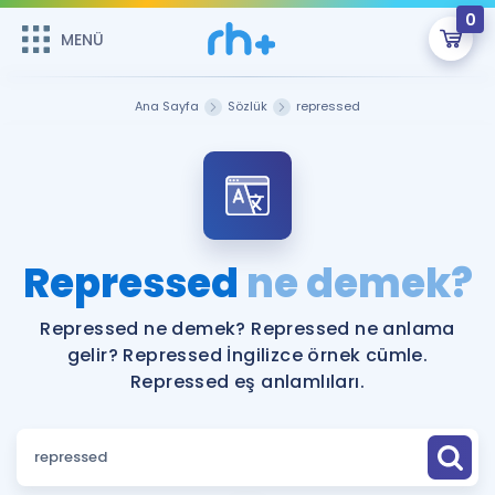
0
MENÜ
MENÜ
Üye Girişi
Ana Sayfa
Sözlük
repressed
Online Dersler
Sepetin Şu An Boş.
Çalışma Paketleri
Remzi Hoca ile seni sınava hazırlayacak onlarca eğitim seni
bekliyor!
Kitaplar ve Kaynaklar
GİRİŞ YAP
Repressed
ne demek?
Katılımcı Görüşleri
Şifremi Hatırlamıyorum
Repressed ne demek? Repressed ne anlama
gelir? Repressed İngilizce örnek cümle.
ÜYE DEĞİLİM
Faydalı Araçlar
Repressed eş anlamlıları.
Ücretsiz Kaynaklar
Blog
İngilizce Gramer
Hakkımızda
Kariyer
Sözlük
Soru & Cevap
İletişim