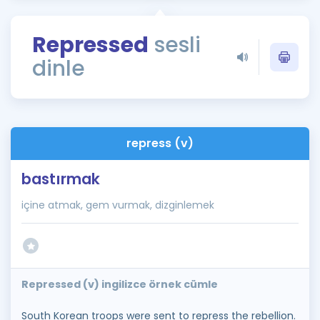
Puan Hesaplama
Repressed
sesli
Rehberlik Aracı
dinle
ÖSYM Sınav Takvimi
Kampanyalar
Blog
repress (v)
İngilizce Gramer
bastırmak
içine atmak, gem vurmak, dizginlemek
Repressed (v) ingilizce örnek cümle
South Korean troops were sent to repress the rebellion.