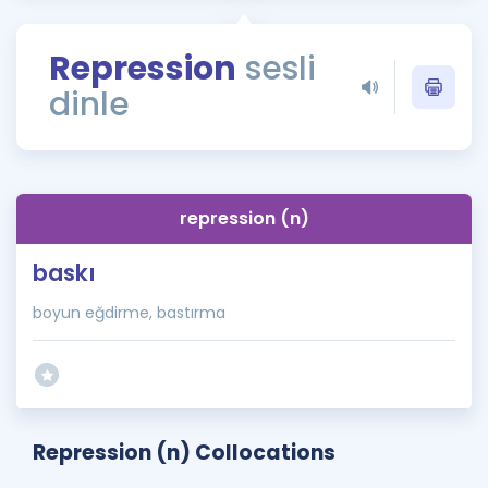
Puan Hesaplama
Repression
sesli
Rehberlik Aracı
dinle
ÖSYM Sınav Takvimi
Kampanyalar
Blog
repression (n)
İngilizce Gramer
baskı
boyun eğdirme, bastırma
Repression (n) Collocations