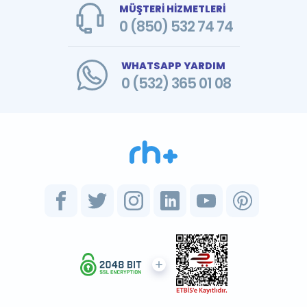
MÜŞTERİ HİZMETLERİ
0 (850) 532 74 74
WHATSAPP YARDIM
0 (532) 365 01 08