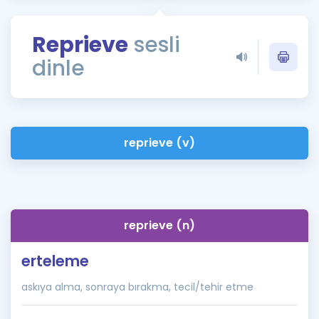
Puan Hesaplama
Reprieve
sesli
Rehberlik Aracı
dinle
ÖSYM Sınav Takvimi
Kampanyalar
Blog
reprieve (v)
İngilizce Gramer
reprieve (n)
erteleme
askıya alma, sonraya bırakma, tecil/tehir etme