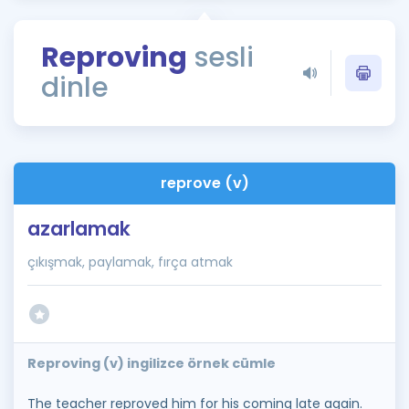
Puan Hesaplama
Reproving
sesli
Rehberlik Aracı
dinle
ÖSYM Sınav Takvimi
Kampanyalar
Blog
reprove (v)
İngilizce Gramer
azarlamak
çıkışmak, paylamak, fırça atmak
Reproving (v) ingilizce örnek cümle
The teacher reproved him for his coming late again.