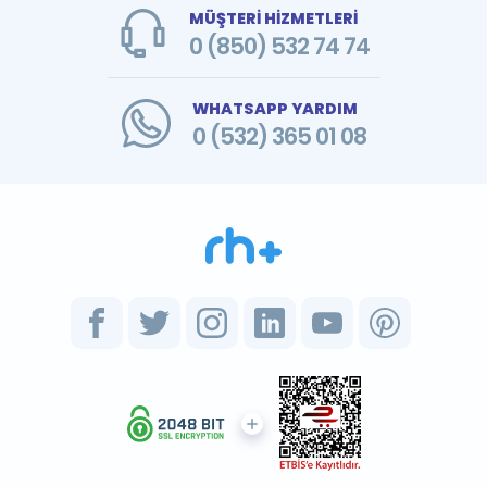
MÜŞTERİ HİZMETLERİ
0 (850) 532 74 74
WHATSAPP YARDIM
0 (532) 365 01 08