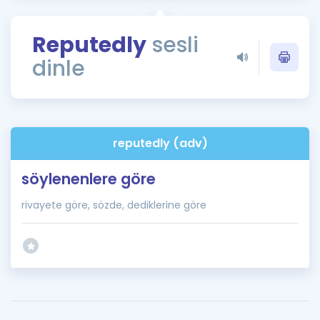
Puan Hesaplama
Reputedly
sesli
Rehberlik Aracı
dinle
ÖSYM Sınav Takvimi
Kampanyalar
Blog
reputedly (adv)
İngilizce Gramer
söylenenlere göre
rivayete göre, sözde, dediklerine göre