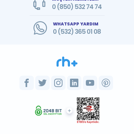
0 (850) 532 74 74
WHATSAPP YARDIM
0 (532) 365 01 08