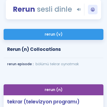
Puan Hesaplama
Rerun
sesli dinle
Rehberlik Aracı
ÖSYM Sınav Takvimi
rerun (v)
Kampanyalar
Blog
Rerun (n) Collocations
İngilizce Gramer
rerun episode :
bölümü tekrar oynatmak
rerun (n)
tekrar (televizyon programı)