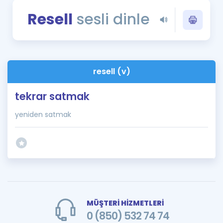
Puan Hesaplama
Resell
sesli dinle
Rehberlik Aracı
ÖSYM Sınav Takvimi
resell (v)
Kampanyalar
tekrar satmak
Blog
yeniden satmak
İngilizce Gramer
MÜŞTERİ HİZMETLERİ
0 (850) 532 74 74