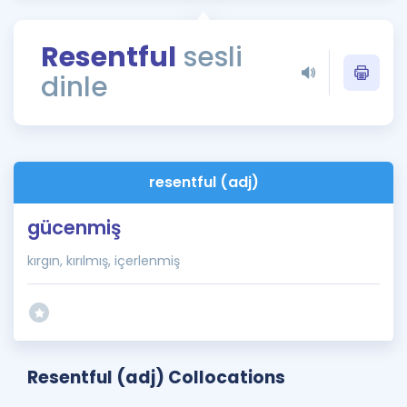
Puan Hesaplama
Resentful
sesli
Rehberlik Aracı
dinle
ÖSYM Sınav Takvimi
Kampanyalar
Blog
resentful (adj)
İngilizce Gramer
gücenmiş
kırgın, kırılmış, içerlenmiş
Resentful (adj) Collocations