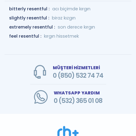
bitterly resentful :
acı biçimde kırgın
slightly resentful :
biraz kızgın
extremely resentful :
son derece kırgın
feel resentful :
kırgın hissetmek
MÜŞTERİ HİZMETLERİ
0 (850) 532 74 74
WHATSAPP YARDIM
0 (532) 365 01 08