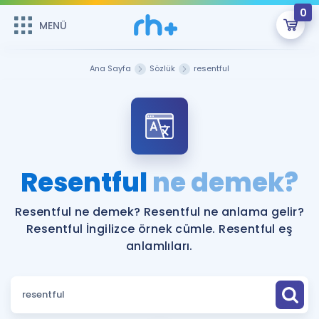
0
MENÜ
MENÜ
Üye Girişi
Ana Sayfa
Sözlük
resentful
Online Dersler
Sepetin Şu An Boş.
Çalışma Paketleri
Remzi Hoca ile seni sınava hazırlayacak onlarca eğitim seni
bekliyor!
Kitaplar ve Kaynaklar
GİRİŞ YAP
Resentful
ne demek?
Katılımcı Görüşleri
Şifremi Hatırlamıyorum
Resentful ne demek? Resentful ne anlama gelir?
Resentful İngilizce örnek cümle. Resentful eş
ÜYE DEĞİLİM
Faydalı Araçlar
anlamlıları.
Ücretsiz Kaynaklar
Blog
İngilizce Gramer
Hakkımızda
Kariyer
Sözlük
Soru & Cevap
İletişim