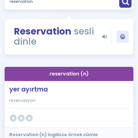
Puan Hesaplama
Rehberlik Aracı
Reservation
sesli
ÖSYM Sınav Takvimi
dinle
Kampanyalar
Blog
reservation (n)
İngilizce Gramer
yer ayırtma
rezervasyon
Reservation (n) ingilizce örnek cümle