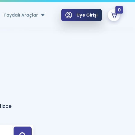
0
Faydalı Araçlar
Üye Girişi
klar
n Ücretsiz Kaynaklar
 için Özel Sözlük
Sepetin Şu An Boş.
ma
uan Hesaplama Aracı
i Hoca ile seni sınava hazırlayacak onlarca eğitim seni bekliyor!
Şifremi Hatırlamıyorum
GİRİŞ YAP
lizce
azırlananlar için Öneriler
kvimi
ÜYE DEĞİLİM
arı Tek Takvimde