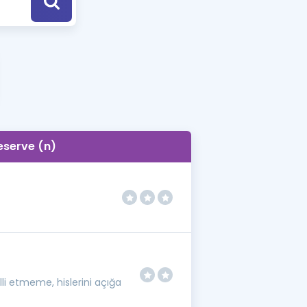
a Özel Fırsatlar
ınavlarla İlgili Haberler
er
 ve Konu Anlatımı
eserve (n)
li etmeme, hislerini açığa