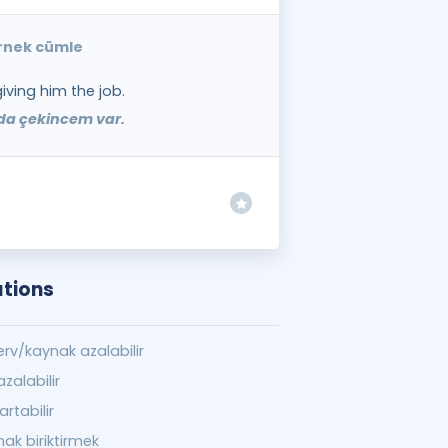
örnek cümle
iving him the job.
da çekincem var.
ations
erv/kaynak azalabilir
zalabilir
rtabilir
ak biriktirmek