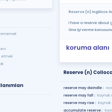
Reserve (n) ingilizce 
I have a reserve about g
Ona işi verme konusun
erememek
koruma alanı
zerv
ve etmek
ak
Reserve (n) Colloc
llanımları
reserve may dwindle :
rez
reserve may fall :
kaynak a
reserve may rise :
kaynak a
accumulate reserve :
kayn