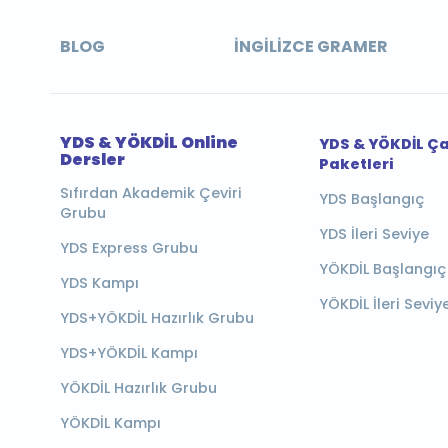
BLOG
İNGILIZCE GRAMER
YDS & YÖKDİL Online
YDS & YÖKDİL Ç
Dersler
Paketleri
Sıfırdan Akademik Çeviri
YDS Başlangıç
Grubu
YDS İleri Seviye
YDS Express Grubu
YÖKDİL Başlangıç
YDS Kampı
YÖKDİL İleri Seviy
YDS+YÖKDİL Hazırlık Grubu
YDS+YÖKDİL Kampı
YÖKDİL Hazırlık Grubu
YÖKDİL Kampı