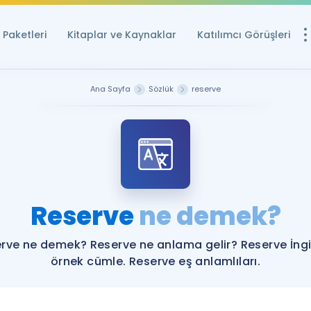
Paketleri
Kitaplar ve Kaynaklar
Katılımcı Görüşleri
Ücretsiz Kayna
Ana Sayfa
Sözlük
reserve
YDS ve YÖKDİL içi
Sözlük
İngilizce Sınavları
Puan Hesapla
Reserve
ne demek?
YDS ve YÖKDİL P
Remz
Rehberlik Aracı
rve ne demek? Reserve ne anlama gelir? Reserve İngi
YDS ve YÖKDİL'e H
örnek cümle. Reserve eş anlamlıları.
ÖSYM Sınav Ta
Tüm ÖSYM Sınavl