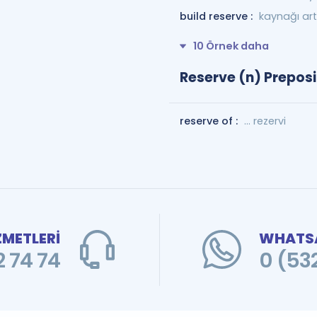
build reserve :
kaynağı ar
10 Örnek daha
Reserve (n) Preposi
reserve of :
... rezervi
ZMETLERİ
WHATSA
 74 74
0 (53