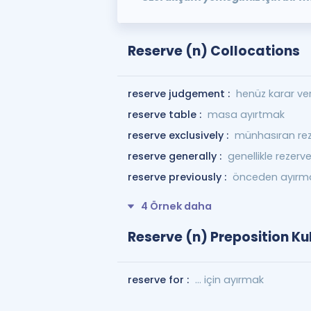
Reserve (n) Collocations
reserve judgement :
henüz karar v
reserve table :
masa ayırtmak
reserve exclusively :
münhasıran re
reserve generally :
genellikle rezer
reserve previously :
önceden ayırm
4 Örnek daha
Reserve (n) Preposition Ku
reserve for :
... için ayırmak