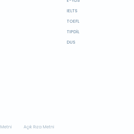
E-YDS
IELTS
TOEFL
TIPDİL
DUS
 Metni
Açık Rıza Metni