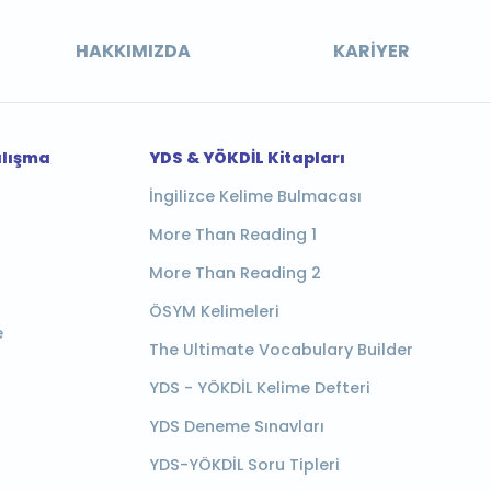
HAKKIMIZDA
KARIYER
alışma
YDS & YÖKDİL Kitapları
İngilizce Kelime Bulmacası
More Than Reading 1
More Than Reading 2
ÖSYM Kelimeleri
e
The Ultimate Vocabulary Builder
YDS - YÖKDİL Kelime Defteri
YDS Deneme Sınavları
YDS-YÖKDİL Soru Tipleri