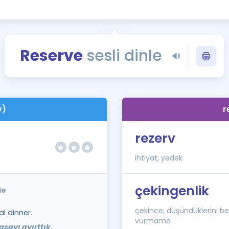
Kampanyalar
Eğitim ve Kitaplar
Blog
Reserve
sesli dinle
YDS - YÖKDİL Tüm S
İngilizce Gram
İngilizce Gramer
v)
r
rezerv
ihtiyat, yedek
çekingenlik
le
çekince, düşündüklerini bel
l dinner.
vurmama
sayı ayırttık.