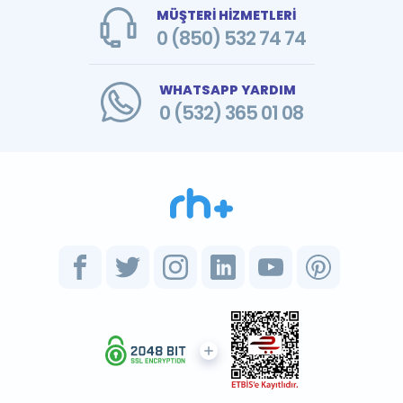
MÜŞTERİ HİZMETLERİ
0 (850) 532 74 74
WHATSAPP YARDIM
0 (532) 365 01 08