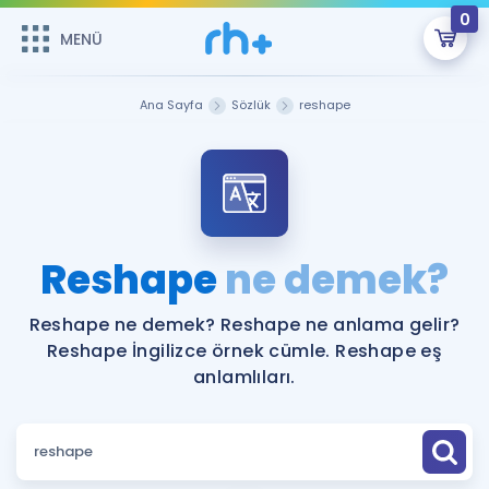
0
MENÜ
MENÜ
Üye Girişi
Ana Sayfa
Sözlük
reshape
Online Dersler
Sepetin Şu An Boş.
Çalışma Paketleri
Remzi Hoca ile seni sınava hazırlayacak onlarca eğitim seni
bekliyor!
Kitaplar ve Kaynaklar
GİRİŞ YAP
Reshape
ne demek?
Katılımcı Görüşleri
Şifremi Hatırlamıyorum
Reshape ne demek? Reshape ne anlama gelir?
Reshape İngilizce örnek cümle. Reshape eş
ÜYE DEĞİLİM
Faydalı Araçlar
anlamlıları.
Ücretsiz Kaynaklar
Blog
İngilizce Gramer
Hakkımızda
Kariyer
Sözlük
Soru & Cevap
İletişim