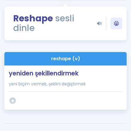
Puan Hesaplama
Reshape
sesli
Rehberlik Aracı
dinle
ÖSYM Sınav Takvimi
Kampanyalar
Blog
reshape (v)
İngilizce Gramer
yeniden şekillendirmek
yeni biçim vermek, şeklini değiştirmek