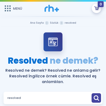
0
MENÜ
MENÜ
Üye Girişi
Ana Sayfa
Sözlük
resolved
Online Dersler
Sepetin Şu An Boş.
Çalışma Paketleri
Remzi Hoca ile seni sınava hazırlayacak onlarca eğitim seni
bekliyor!
Kitaplar ve Kaynaklar
GİRİŞ YAP
Resolved
ne demek?
Katılımcı Görüşleri
Şifremi Hatırlamıyorum
Resolved ne demek? Resolved ne anlama gelir?
Resolved İngilizce örnek cümle. Resolved eş
ÜYE DEĞİLİM
Faydalı Araçlar
anlamlıları.
Ücretsiz Kaynaklar
Blog
İngilizce Gramer
Hakkımızda
Kariyer
Sözlük
Soru & Cevap
İletişim