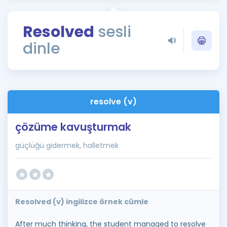
Puan Hesaplama
Resolved
sesli
Rehberlik Aracı
dinle
ÖSYM Sınav Takvimi
Kampanyalar
Blog
resolve (v)
İngilizce Gramer
çözüme kavuşturmak
güçlüğü gidermek, halletmek
Resolved (v) ingilizce örnek cümle
After much thinking, the student managed to resolve