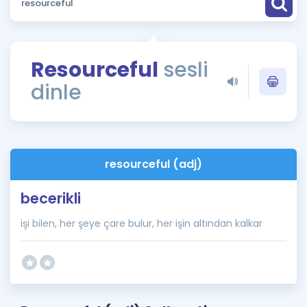
Puan Hesaplama
Rehberlik Aracı
Resourceful
sesli
ÖSYM Sınav Takvimi
dinle
Kampanyalar
Blog
resourceful (adj)
İngilizce Gramer
becerikli
işi bilen, her şeye çare bulur, her işin altından kalkar