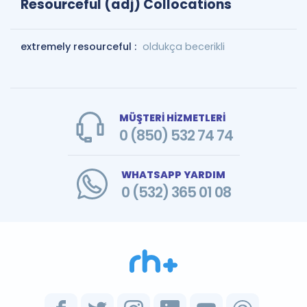
Resourceful (adj) Collocations
extremely resourceful :
oldukça becerikli
MÜŞTERİ HİZMETLERİ
0 (850) 532 74 74
WHATSAPP YARDIM
0 (532) 365 01 08