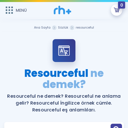
0
MENÜ
MENÜ
Üye Girişi
Ana Sayfa
Sözlük
resourceful
Online Dersler
Sepetin Şu An Boş.
Çalışma Paketleri
Remzi Hoca ile seni sınava hazırlayacak onlarca eğitim seni
bekliyor!
Kitaplar ve Kaynaklar
GİRİŞ YAP
Resourceful
ne
Katılımcı Görüşleri
demek?
Şifremi Hatırlamıyorum
ÜYE DEĞİLİM
Faydalı Araçlar
Resourceful ne demek? Resourceful ne anlama
gelir? Resourceful İngilizce örnek cümle.
Ücretsiz Kaynaklar
Blog
İngilizce Gramer
Resourceful eş anlamlıları.
Hakkımızda
Kariyer
Sözlük
Soru & Cevap
İletişim