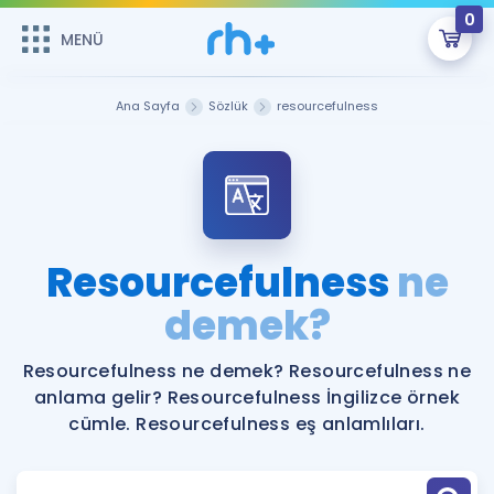
0
MENÜ
MENÜ
Üye Girişi
Ana Sayfa
Sözlük
resourcefulness
Online Dersler
Sepetin Şu An Boş.
Çalışma Paketleri
Remzi Hoca ile seni sınava hazırlayacak onlarca eğitim seni
bekliyor!
Kitaplar ve Kaynaklar
GİRİŞ YAP
Resourcefulness
ne
Katılımcı Görüşleri
demek?
Şifremi Hatırlamıyorum
ÜYE DEĞİLİM
Faydalı Araçlar
Resourcefulness ne demek? Resourcefulness ne
anlama gelir? Resourcefulness İngilizce örnek
Ücretsiz Kaynaklar
Blog
İngilizce Gramer
cümle. Resourcefulness eş anlamlıları.
Hakkımızda
Kariyer
Sözlük
Soru & Cevap
İletişim