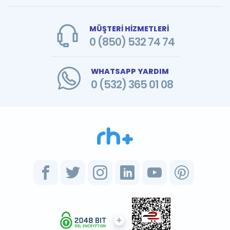
MÜŞTERİ HİZMETLERİ
0 (850) 532 74 74
WHATSAPP YARDIM
0 (532) 365 01 08