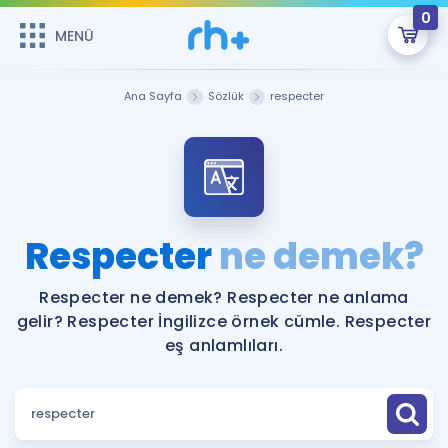
0
MENÜ
MENÜ
Üye Girişi
Ana Sayfa
Sözlük
respecter
Online Dersler
Sepetin Şu An Boş.
Çalışma Paketleri
Remzi Hoca ile seni sınava hazırlayacak onlarca eğitim seni
bekliyor!
Kitaplar ve Kaynaklar
GİRİŞ YAP
Respecter
ne demek?
Katılımcı Görüşleri
Şifremi Hatırlamıyorum
Respecter ne demek? Respecter ne anlama
gelir? Respecter İngilizce örnek cümle. Respecter
ÜYE DEĞİLİM
Faydalı Araçlar
eş anlamlıları.
Ücretsiz Kaynaklar
Blog
İngilizce Gramer
Hakkımızda
Kariyer
Sözlük
Soru & Cevap
İletişim