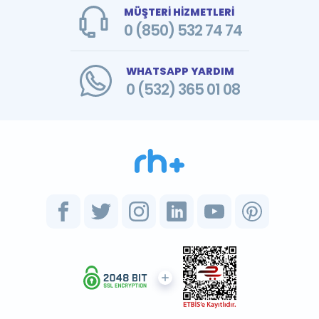
MÜŞTERİ HİZMETLERİ
0 (850) 532 74 74
WHATSAPP YARDIM
0 (532) 365 01 08