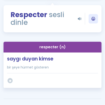
Puan Hesaplama
Respecter
sesli
Rehberlik Aracı
dinle
ÖSYM Sınav Takvimi
Kampanyalar
Blog
respecter (n)
İngilizce Gramer
saygı duyan kimse
bir şeye hürmet gösteren