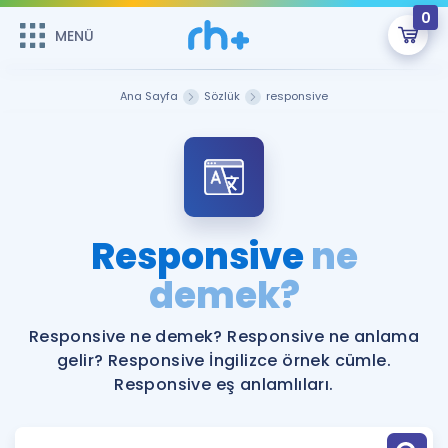
0
MENÜ
MENÜ
Üye Girişi
Ana Sayfa
Sözlük
responsive
Online Dersler
Sepetin Şu An Boş.
Çalışma Paketleri
Remzi Hoca ile seni sınava hazırlayacak onlarca eğitim seni
bekliyor!
Kitaplar ve Kaynaklar
GİRİŞ YAP
Responsive
ne
Katılımcı Görüşleri
demek?
Şifremi Hatırlamıyorum
ÜYE DEĞİLİM
Faydalı Araçlar
Responsive ne demek? Responsive ne anlama
gelir? Responsive İngilizce örnek cümle.
Ücretsiz Kaynaklar
Blog
İngilizce Gramer
Responsive eş anlamlıları.
Hakkımızda
Kariyer
Sözlük
Soru & Cevap
İletişim