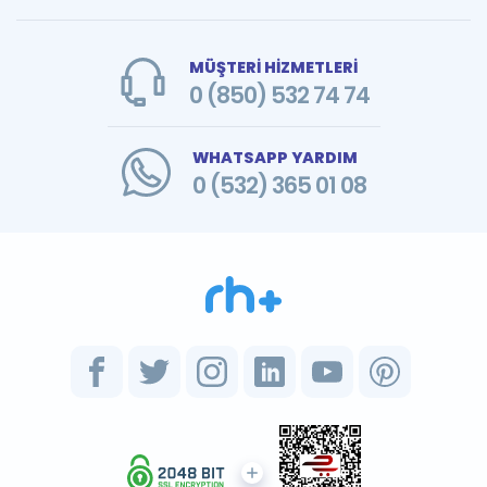
MÜŞTERİ HİZMETLERİ
0 (850) 532 74 74
WHATSAPP YARDIM
0 (532) 365 01 08