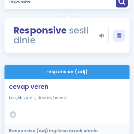
Puan Hesaplama
Rehberlik Aracı
Responsive
sesli
ÖSYM Sınav Takvimi
dinle
Kampanyalar
Blog
responsive (adj)
İngilizce Gramer
cevap veren
karşılık veren, duyarlı, hevesli
Responsive (adj) ingilizce örnek cümle