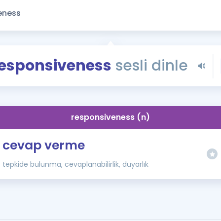
Kampanyalar
Eğitim ve Kitaplar
Blog
YDS - YÖKDİL Tüm S
esponsiveness
sesli dinle
İngilizce Gram
İngilizce Gramer
responsiveness (n)
cevap verme
tepkide bulunma, cevaplanabilirlik, duyarlık