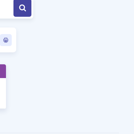
a Özel Fırsatlar
ınavlarla İlgili Haberler
er
 ve Konu Anlatımı