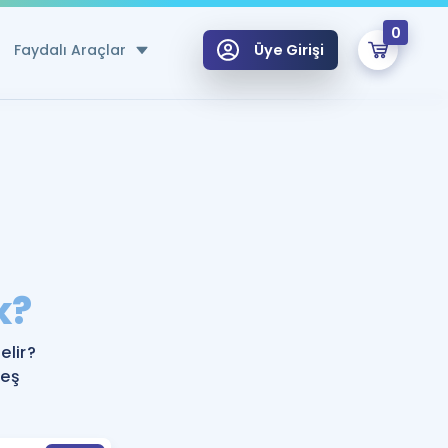
0
Faydalı Araçlar
Üye Girişi
klar
n Ücretsiz Kaynaklar
 için Özel Sözlük
Sepetin Şu An Boş.
ma
k?
uan Hesaplama Aracı
i Hoca ile seni sınava hazırlayacak onlarca eğitim seni bekliyor!
Şifremi Hatırlamıyorum
GİRİŞ YAP
lir?
azırlananlar için Öneriler
 eş
kvimi
ÜYE DEĞİLİM
arı Tek Takvimde