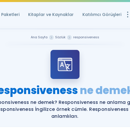
Paketleri
Kitaplar ve Kaynaklar
Katılımcı Görüşleri
Ücretsiz Kayna
Ana Sayfa
Sözlük
responsiveness
YDS ve YÖKDİL içi
Sözlük
İngilizce Sınavları
Puan Hesapla
esponsiveness
ne deme
YDS ve YÖKDİL P
Remz
Rehberlik Aracı
ponsiveness ne demek? Responsiveness ne anlama ge
YDS ve YÖKDİL'e H
sponsiveness İngilizce örnek cümle. Responsiveness
anlamlıları.
ÖSYM Sınav Ta
Tüm ÖSYM Sınavl