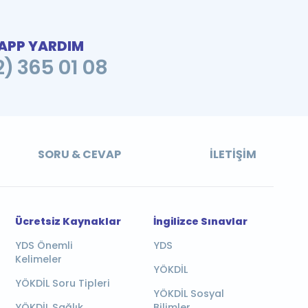
PP YARDIM
2) 365 01 08
SORU & CEVAP
İLETIŞIM
Ücretsiz Kaynaklar
İngilizce Sınavlar
YDS Önemli
YDS
Kelimeler
YÖKDİL
YÖKDİL Soru Tipleri
YÖKDİL Sosyal
YÖKDİL Sağlık
Bilimler