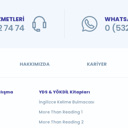
ZMETLERİ
WHATSA
 74 74
0 (53
HAKKIMIZDA
KARIYER
alışma
YDS & YÖKDİL Kitapları
İngilizce Kelime Bulmacası
More Than Reading 1
More Than Reading 2