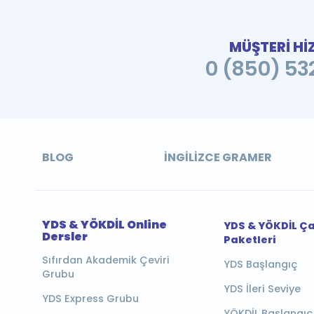
MÜŞTERİ Hİ
0 (850) 532
BLOG
İNGILIZCE GRAMER
YDS & YÖKDİL Online
YDS & YÖKDİL Ç
Dersler
Paketleri
Sıfırdan Akademik Çeviri
YDS Başlangıç
Grubu
YDS İleri Seviye
YDS Express Grubu
YÖKDİL Başlangıç